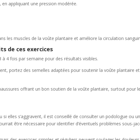
ed, en appliquant une pression modérée.
 les muscles de la voûte plantaire et améliore la circulation sangui
ts de ces exercices
3 à 4 fois par semaine pour des résultats visibles.
nt, portez des semelles adaptées pour soutenir la voûte plantaire et
aussures offrant un bon soutien de la voûte plantaire, surtout pour l
u si elles s’aggravent, il est conseillé de consulter un podologue ou u
ourrait être nécessaire pour identifier d’éventuels problèmes sous-jac
 mais des exercices simples et réguliers peuvent soulager les douleurs