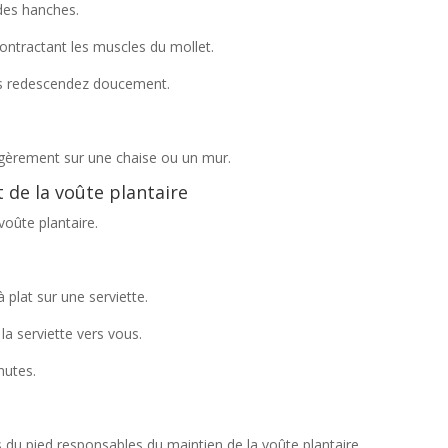
 des hanches.
ontractant les muscles du mollet.
is redescendez doucement.
égèrement sur une chaise ou un mur.
t de la voûte plantaire
voûte plantaire.
 plat sur une serviette.
r la serviette vers vous.
nutes.
s du pied responsables du maintien de la voûte plantaire.