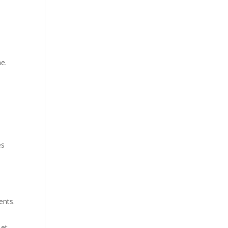
ne.
es
n
ents.
 et